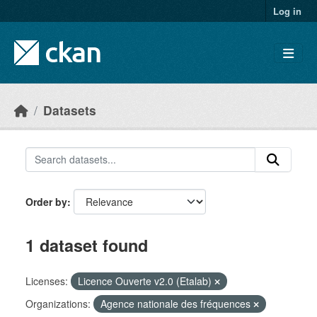
Skip to main content
Log in
Datasets
Order by
1 dataset found
Licenses:
Licence Ouverte v2.0 (Etalab)
Organizations:
Agence nationale des fréquences