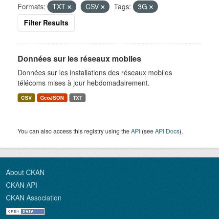
Formats:
TXT
CSV
Tags:
3G
Filter Results
Données sur les réseaux mobiles
Données sur les installations des réseaux mobiles
télécoms mises à jour hebdomadairement.
CSV
GeoJSON
TXT
You can also access this registry using the
API
(see
API Docs
).
About CKAN
CKAN API
CKAN Association