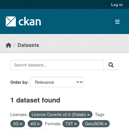
Skip to main content
Log in
Datasets
Order by
1 dataset found
Licenses:
Licence Ouverte v2.0 (Etalab)
Tags:
5G
4G
Formats:
TXT
GeoJSON