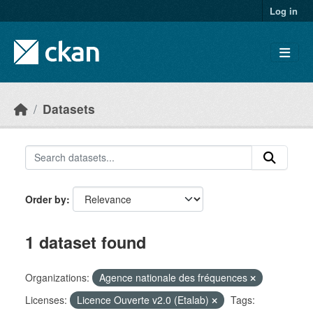
Skip to main content
Log in
Datasets
Order by
1 dataset found
Organizations:
Agence nationale des fréquences
Licenses:
Licence Ouverte v2.0 (Etalab)
Tags: