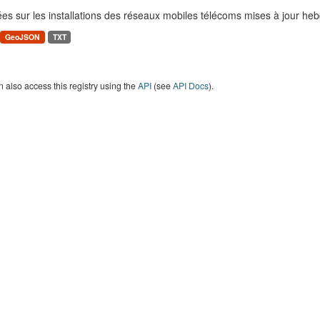
es sur les installations des réseaux mobiles télécoms mises à jour h
GeoJSON
TXT
 also access this registry using the
API
(see
API Docs
).