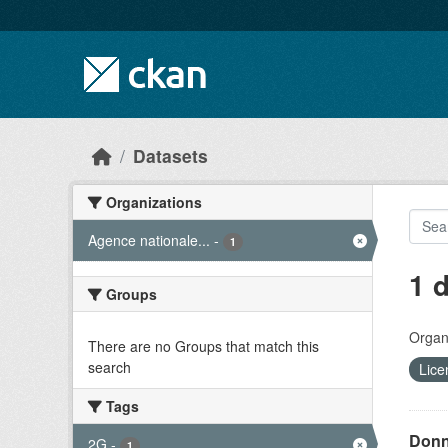
Skip to main content
Datasets
Organizations
Agence nationale...
-
1
1 
Groups
Organi
There are no Groups that match this
search
Lice
Tags
Donn
2G
-
1