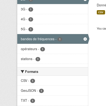
Donné
3G
-
1
CSV
4G
-
1
You can
5G
-
1
bandes de fréquences
-
1
opérateurs
-
1
stations
-
1
Formats
CSV
-
1
GeoJSON
-
1
TXT
-
1