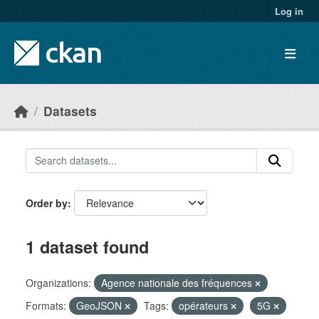
Skip to main content
Log in
Datasets
Order by
1 dataset found
Organizations:
Agence nationale des fréquences
Formats:
GeoJSON
Tags:
opérateurs
5G