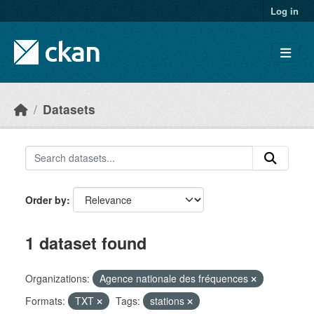
Skip to main content
Log in
Datasets
Order by
1 dataset found
Organizations:
Agence nationale des fréquences
Formats:
TXT
Tags:
stations