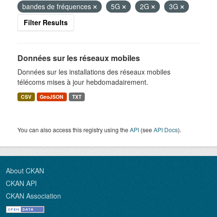
bandes de fréquences
5G
2G
3G
Filter Results
Données sur les réseaux mobiles
Données sur les installations des réseaux mobiles
télécoms mises à jour hebdomadairement.
CSV
GeoJSON
TXT
You can also access this registry using the
API
(see
API Docs
).
About CKAN
CKAN API
CKAN Association