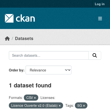
Skip to main content
Log in
Datasets
Order by
1 dataset found
Formats:
CSV
Licenses:
Licence Ouverte v2.0 (Etalab)
Tags:
5G