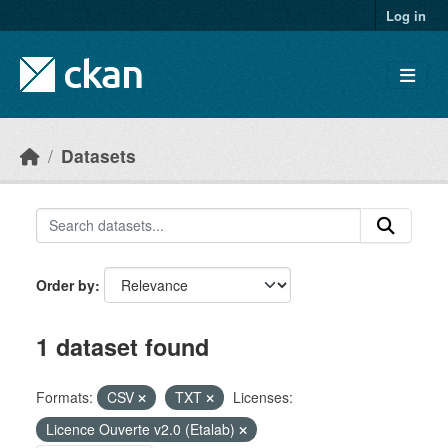
Skip to main content
Log in
Datasets
Order by
1 dataset found
Formats:
CSV
TXT
Licenses:
Licence Ouverte v2.0 (Etalab)