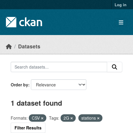
Skip to main content
Log in
Datasets
Order by
1 dataset found
Formats:
CSV
Tags:
2G
stations
Filter Results