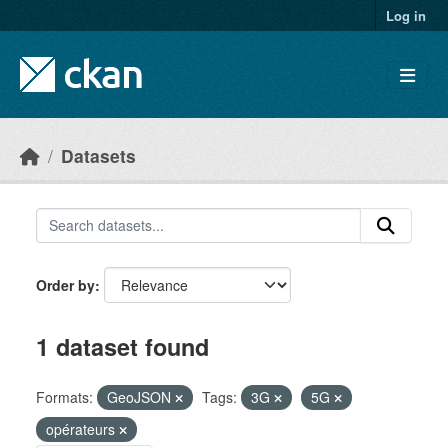
Skip to main content
Log in
Datasets
Order by
1 dataset found
Formats:
GeoJSON
Tags:
3G
5G
opérateurs