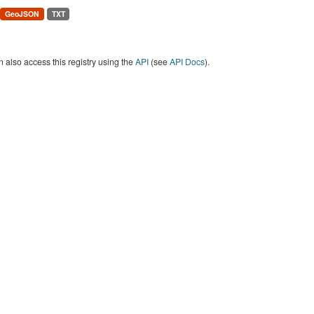
GeoJSON
TXT
 also access this registry using the
API
(see
API Docs
).