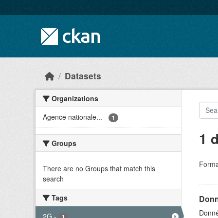
Skip to main content
Datasets
Organizations
Agence nationale...
-
1
1 
Groups
Forma
There are no Groups that match this
search
Tags
Donn
Donné
2G
-
1