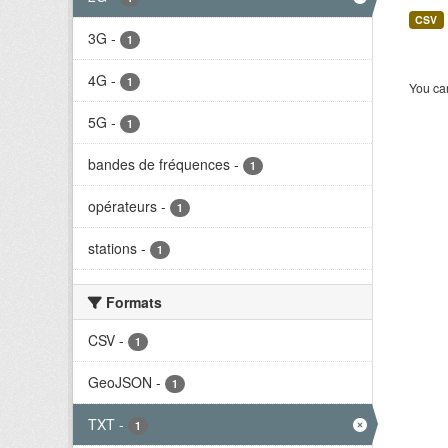
CSV
3G
-
1
4G
-
1
You can
5G
-
1
bandes de fréquences
-
1
opérateurs
-
1
stations
-
1
Formats
CSV
-
1
GeoJSON
-
1
TXT
-
1