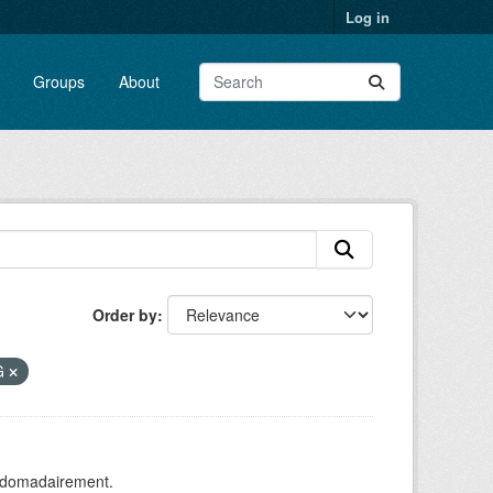
Log in
Groups
About
Order by
G
ebdomadairement.