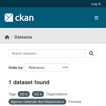
Skip to main content
Log in
Datasets
Order by
1 dataset found
Tags:
2G
3G
Organizations:
Agence nationale des fréquences
Formats: