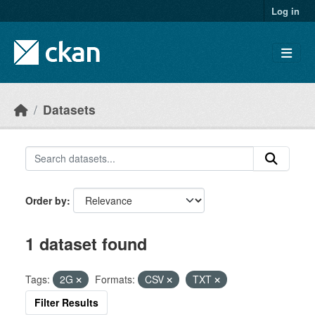
Skip to main content
Log in
Datasets
Order by
1 dataset found
Tags:
2G
Formats:
CSV
TXT
Filter Results