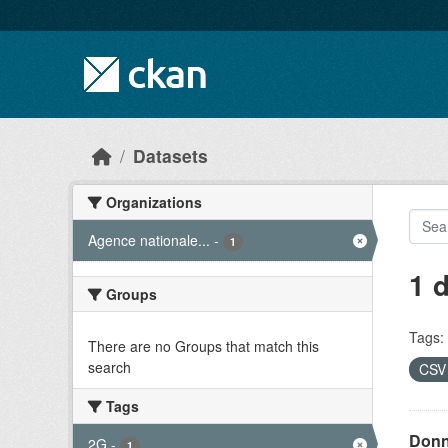
Skip to main content
Datasets
Organizations
Agence nationale...
-
1
1 
Groups
Tags:
There are no Groups that match this
search
CS
Tags
Donn
2G
-
1