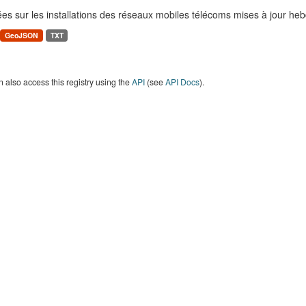
es sur les installations des réseaux mobiles télécoms mises à jour h
GeoJSON
TXT
 also access this registry using the
API
(see
API Docs
).