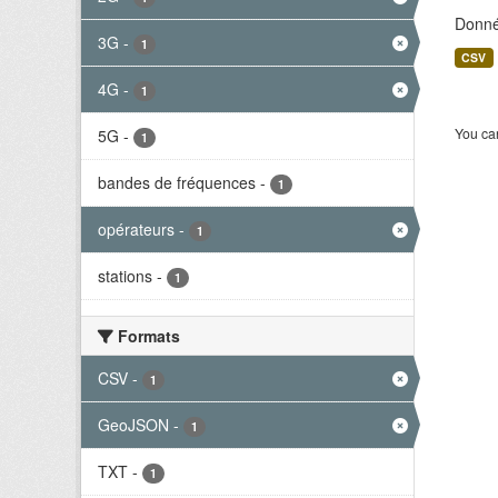
Donné
3G
-
1
CSV
4G
-
1
You can
5G
-
1
bandes de fréquences
-
1
opérateurs
-
1
stations
-
1
Formats
CSV
-
1
GeoJSON
-
1
TXT
-
1