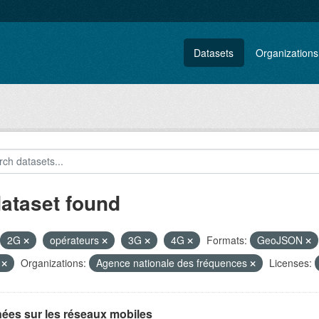
Datasets
Organizations
dataset found
2G
opérateurs
3G
4G
Formats:
GeoJSON
V
Organizations:
Agence nationale des fréquences
Licenses:
ées sur les réseaux mobiles