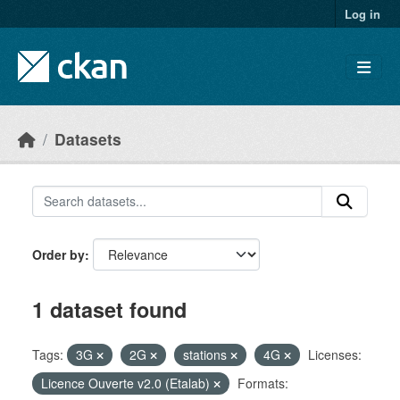
Skip to main content
Log in
Datasets
Order by
1 dataset found
Tags:
3G
2G
stations
4G
Licenses:
Licence Ouverte v2.0 (Etalab)
Formats: