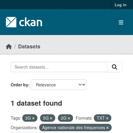
Skip to main content
Log in
Datasets
Order by
1 dataset found
Tags:
3G
5G
2G
Formats:
TXT
Organizations:
Agence nationale des fréquences