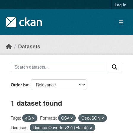
Skip to main content
Log in
Datasets
Order by
1 dataset found
Tags:
4G
Formats:
CSV
GeoJSON
Licenses:
Licence Ouverte v2.0 (Etalab)