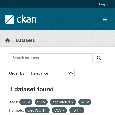
Skip to main content
Log in
Datasets
Order by
1 dataset found
Tags:
4G
3G
opérateurs
5G
Formats:
GeoJSON
CSV
TXT