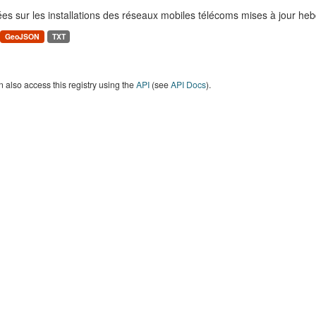
es sur les installations des réseaux mobiles télécoms mises à jour h
GeoJSON
TXT
 also access this registry using the
API
(see
API Docs
).