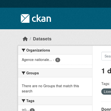
Skip to main content
Datasets
Organizations
Agence nationale...
-
1
1 
Groups
Tags:
There are no Groups that match this
search
Lice
Tags
Donn
2G
-
1