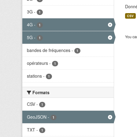
Donné
3G
-
1
CSV
4G
-
1
You can
5G
-
1
bandes de fréquences
-
1
opérateurs
-
1
stations
-
1
Formats
CSV
-
1
GeoJSON
-
1
TXT
-
1