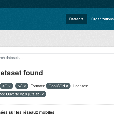
Datasets
Organizations
dataset found
4G
5G
Formats:
GeoJSON
Licenses:
nce Ouverte v2.0 (Etalab)
ées sur les réseaux mobiles