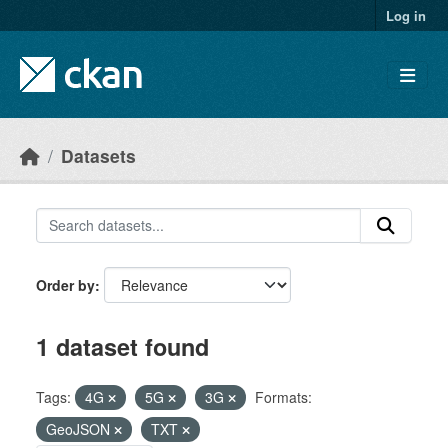
Skip to main content
Log in
Datasets
Order by
1 dataset found
Tags:
4G
5G
3G
Formats:
GeoJSON
TXT