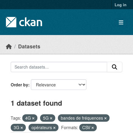
Skip to main content
Log in
Datasets
Order by
1 dataset found
Tags:
4G
5G
bandes de fréquences
3G
opérateurs
Formats:
CSV