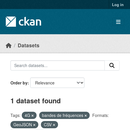
Skip to main content
Log in
Datasets
Order by
1 dataset found
Tags:
4G
bandes de fréquences
Formats:
GeoJSON
CSV