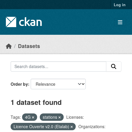
Skip to main content
Log in
Datasets
Order by
1 dataset found
Tags:
4G
stations
Licenses:
Licence Ouverte v2.0 (Etalab)
Organizations: