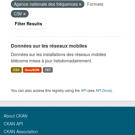
Agence nationale des fréquences
Formats:
CSV
Filter Results
Données sur les réseaux mobiles
Données sur les installations des réseaux mobiles
télécoms mises à jour hebdomadairement.
CSV
GeoJSON
TXT
You can also access this registry using the
API
(see
API Docs
).
About CKAN
CKAN API
CKAN Association