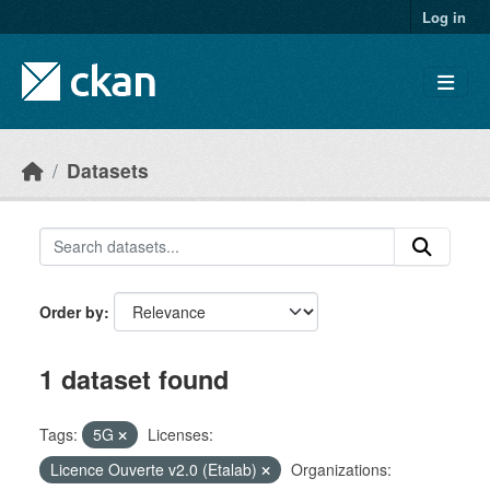
Skip to main content
Log in
Datasets
Order by
1 dataset found
Tags:
5G
Licenses:
Licence Ouverte v2.0 (Etalab)
Organizations: