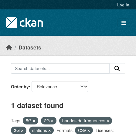
Skip to main content
Log in
Datasets
Order by
1 dataset found
Tags:
5G
2G
bandes de fréquences
3G
stations
Formats:
CSV
Licenses: