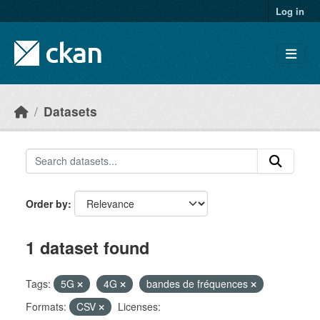
Skip to main content
Log in
Datasets
Order by
1 dataset found
Tags:
5G
4G
bandes de fréquences
Formats:
CSV
Licenses: