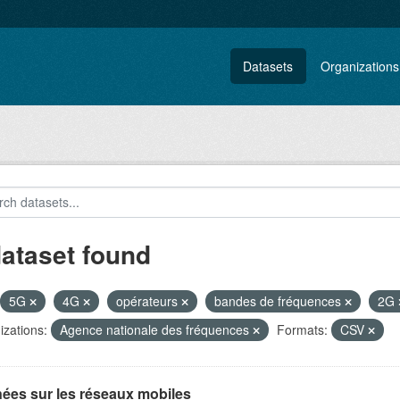
Datasets
Organizations
dataset found
5G
4G
opérateurs
bandes de fréquences
2G
zations:
Agence nationale des fréquences
Formats:
CSV
ées sur les réseaux mobiles