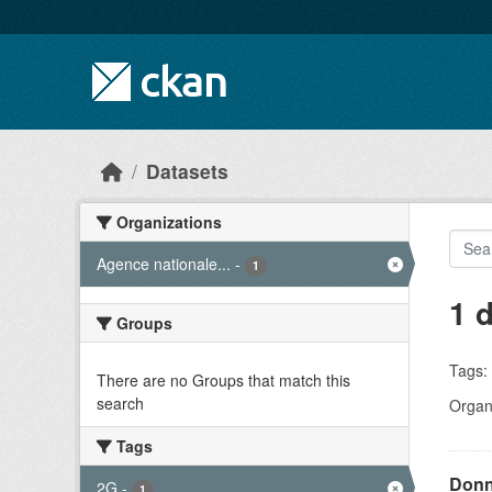
Skip to main content
Datasets
Organizations
Agence nationale...
-
1
1 
Groups
Tags:
There are no Groups that match this
search
Organi
Tags
Donn
2G
-
1