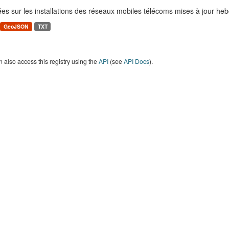
es sur les installations des réseaux mobiles télécoms mises à jour h
GeoJSON
TXT
 also access this registry using the
API
(see
API Docs
).