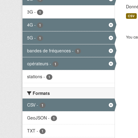
Donné
3G
-
1
CSV
4G
-
1
You can
5G
-
1
bandes de fréquences
-
1
opérateurs
-
1
stations
-
1
Formats
CSV
-
1
GeoJSON
-
1
TXT
-
1