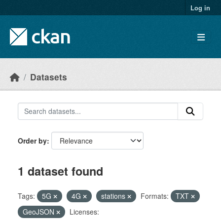
Skip to main content
Log in
Datasets
Order by
1 dataset found
Tags:
5G
4G
stations
Formats:
TXT
GeoJSON
Licenses: