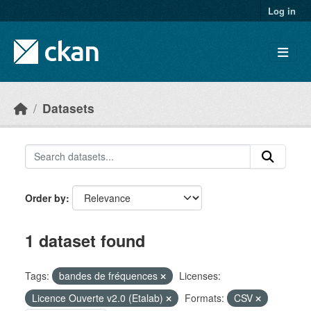
Skip to main content
Log in
Datasets
Order by
1 dataset found
Tags:
bandes de fréquences
Licenses:
Licence Ouverte v2.0 (Etalab)
Formats:
CSV