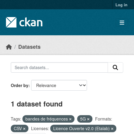
Skip to main content
Log in
Datasets
Order by
1 dataset found
Tags:
bandes de fréquences
5G
Formats:
CSV
Licenses:
Licence Ouverte v2.0 (Etalab)