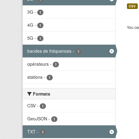
CSV
3G
-
1
4G
-
1
You can
5G
-
1
bandes de fréquences
-
1
opérateurs
-
1
stations
-
1
Formats
CSV
-
1
GeoJSON
-
1
TXT
-
1