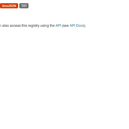
GeoJSON
TXT
 also access this registry using the
API
(see
API Docs
).