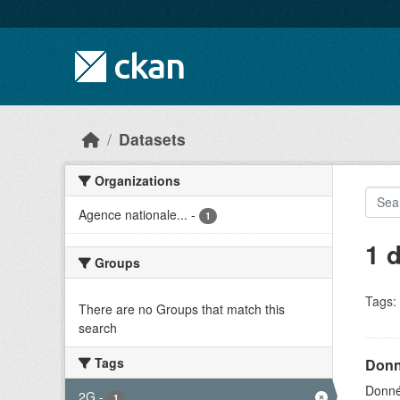
Skip to main content
Datasets
Organizations
Agence nationale...
-
1
1 
Groups
Tags:
There are no Groups that match this
search
Tags
Donn
Donné
2G
-
1