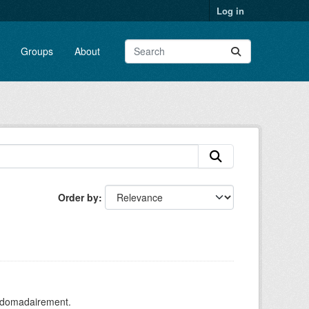
Log in
Groups
About
Order by
ebdomadairement.