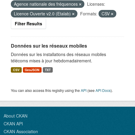
Agence nationale des fréquences
Licenses:
Licence Ouverte v2.0 (Etalab)
Formats:
CSV
Filter Results
Données sur les réseaux mobiles
Données sur les installations des réseaux mobiles
télécoms mises à jour hebdomadairement.
CSV
GeoJSON
TXT
You can also access this registry using the
API
(see
API Docs
).
About CKAN
CKAN API
CKAN Association