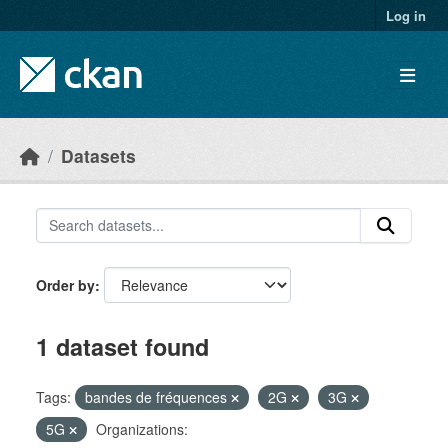
Skip to main content
Log in
Datasets
Order by
1 dataset found
Tags:
bandes de fréquences
2G
3G
5G
Organizations: