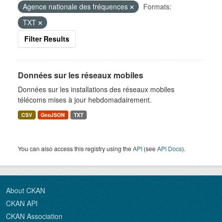
Agence nationale des fréquences
Formats:
TXT
Filter Results
Données sur les réseaux mobiles
Données sur les installations des réseaux mobiles
télécoms mises à jour hebdomadairement.
CSV
GeoJSON
TXT
You can also access this registry using the
API
(see
API Docs
).
About CKAN
CKAN API
CKAN Association