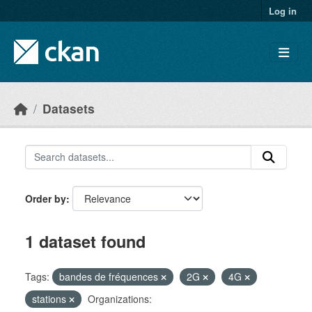
Skip to main content
Log in
Datasets
Order by
1 dataset found
Tags:
bandes de fréquences
2G
4G
stations
Organizations: