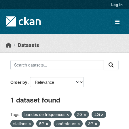
Skip to main content
Log in
Datasets
Order by
1 dataset found
Tags:
bandes de fréquences
2G
4G
stations
5G
opérateurs
3G