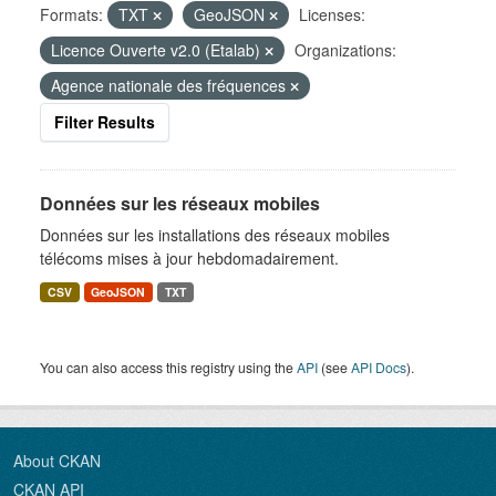
Formats:
TXT
GeoJSON
Licenses:
Licence Ouverte v2.0 (Etalab)
Organizations:
Agence nationale des fréquences
Filter Results
Données sur les réseaux mobiles
Données sur les installations des réseaux mobiles
télécoms mises à jour hebdomadairement.
CSV
GeoJSON
TXT
You can also access this registry using the
API
(see
API Docs
).
About CKAN
CKAN API