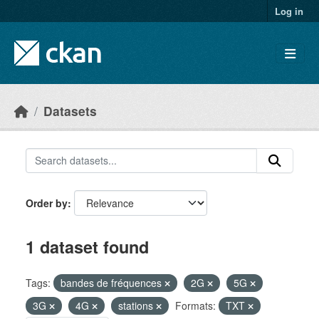
Skip to main content
Log in
Datasets
Order by
1 dataset found
Tags:
bandes de fréquences
2G
5G
3G
4G
stations
Formats:
TXT