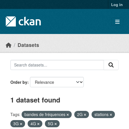
Skip to main content
Log in
Datasets
Order by
1 dataset found
Tags:
bandes de fréquences
2G
stations
3G
4G
5G