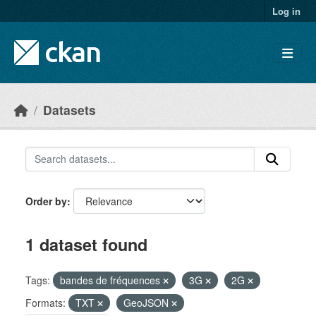
Skip to main content
Log in
Datasets
Order by
1 dataset found
Tags:
bandes de fréquences
3G
2G
Formats:
TXT
GeoJSON