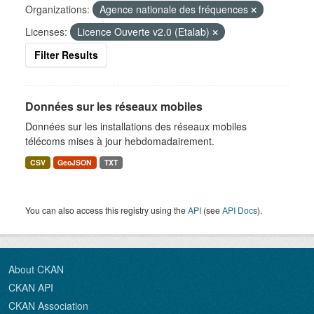
Organizations:
Agence nationale des fréquences
Licenses:
Licence Ouverte v2.0 (Etalab)
Filter Results
Données sur les réseaux mobiles
Données sur les installations des réseaux mobiles
télécoms mises à jour hebdomadairement.
CSV
GeoJSON
TXT
You can also access this registry using the
API
(see
API Docs
).
About CKAN
CKAN API
CKAN Association