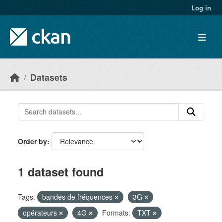
Skip to main content
Log in
Datasets
Order by
1 dataset found
Tags:
bandes de fréquences
3G
opérateurs
4G
Formats:
TXT