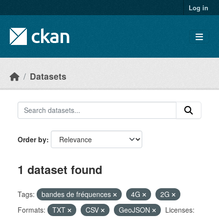
Skip to main content
Log in
Datasets
Order by
1 dataset found
Tags:
bandes de fréquences
4G
2G
Formats:
TXT
CSV
GeoJSON
Licenses: