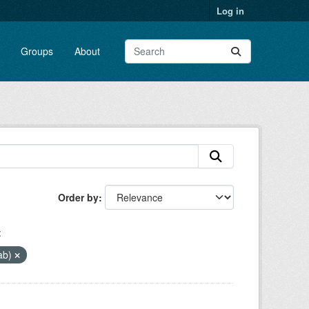
Log in
Groups
About
Order by
:
lab)