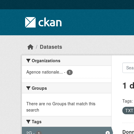
Skip to main content
Datasets
Organizations
Agence nationale...
-
1
1 
Groups
Tags:
There are no Groups that match this
search
TX
Tags
Donn
2G
-
1