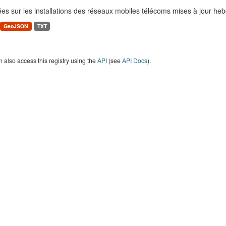
es sur les installations des réseaux mobiles télécoms mises à jour h
GeoJSON
TXT
 also access this registry using the
API
(see
API Docs
).