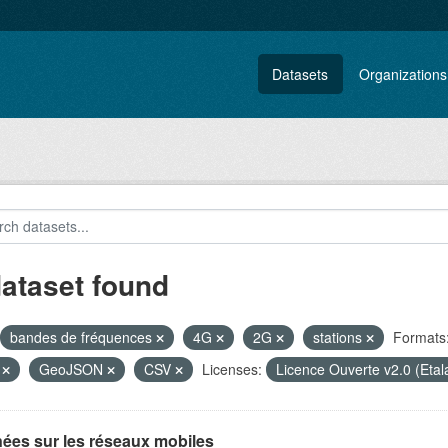
Datasets
Organizations
dataset found
bandes de fréquences
4G
2G
stations
Formats
T
GeoJSON
CSV
Licenses:
Licence Ouverte v2.0 (Eta
ées sur les réseaux mobiles