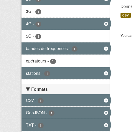
Donné
3G
-
1
CSV
4G
-
1
You can
5G
-
1
bandes de fréquences
-
1
opérateurs
-
1
stations
-
1
Formats
CSV
-
1
GeoJSON
-
1
TXT
-
1