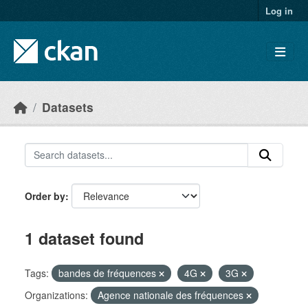
Skip to main content
Log in
Datasets
Order by
1 dataset found
Tags:
bandes de fréquences
4G
3G
Organizations:
Agence nationale des fréquences