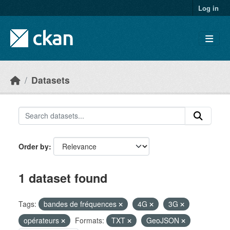
Skip to main content
Log in
Datasets
Order by
1 dataset found
Tags:
bandes de fréquences
4G
3G
opérateurs
Formats:
TXT
GeoJSON