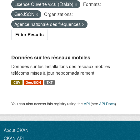
Licence Ouverte v2.0 (Etalab)
Formats:
GeoJSON
Organizations:
Agence nationale des fréquences
Filter Results
Données sur les réseaux mobiles
Données sur les installations des réseaux mobiles
télécoms mises à jour hebdomadairement.
CSV
GeoJSON
TXT
You can also access this registry using the
API
(see
API Docs
).
About CKAN
CKAN API