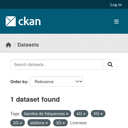
Skip to main content
Log in
Datasets
Order by
1 dataset found
Tags:
bandes de fréquences
4G
5G
2G
stations
3G
Licenses: