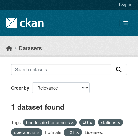
Skip to main content
Log in
Datasets
Order by
1 dataset found
Tags:
bandes de fréquences
4G
stations
opérateurs
Formats:
TXT
Licenses: