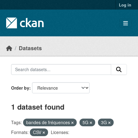
Skip to main content
Log in
Datasets
Order by
1 dataset found
Tags:
bandes de fréquences
5G
3G
Formats:
CSV
Licenses: