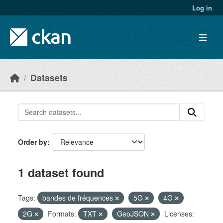
Skip to main content
Log in
Datasets
Order by
1 dataset found
Tags:
bandes de fréquences
5G
4G
2G
Formats:
TXT
GeoJSON
Licenses: