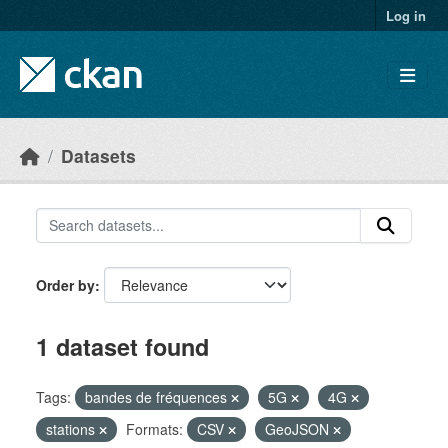
Skip to main content
Log in
Datasets
Order by
1 dataset found
Tags:
bandes de fréquences
5G
4G
stations
Formats:
CSV
GeoJSON