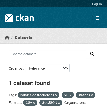
Skip to main content
Log in
Datasets
Order by
1 dataset found
Tags:
bandes de fréquences
5G
stations
Formats:
CSV
GeoJSON
Organizations: