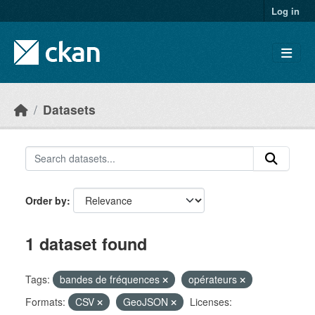
Skip to main content
Log in
Datasets
Order by
1 dataset found
Tags:
bandes de fréquences
opérateurs
Formats:
CSV
GeoJSON
Licenses: