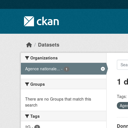
Skip to main content
Datasets
Organizations
Agence nationale...
-
1
1 
Groups
Tags:
There are no Groups that match this
search
Agen
Tags
Donn
2G
-
1