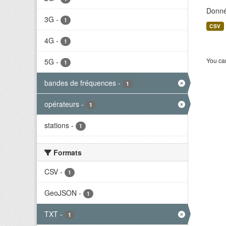
Donné
3G
-
1
CSV
4G
-
1
You can
5G
-
1
bandes de fréquences
-
1
opérateurs
-
1
stations
-
1
Formats
CSV
-
1
GeoJSON
-
1
TXT
-
1