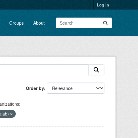
Log in
Groups
About
Order by
nizations:
alab)