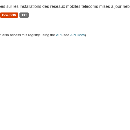
es sur les installations des réseaux mobiles télécoms mises à jour h
GeoJSON
TXT
 also access this registry using the
API
(see
API Docs
).